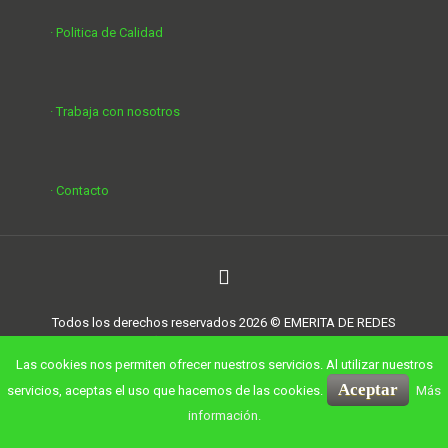
· Politica de Calidad
· Trabaja con nosotros
· Contacto
Todos los derechos reservados 2026 © EMERITA DE REDES
S.L. Diseñado por condimentografico.com
Las cookies nos permiten ofrecer nuestros servicios. Al utilizar nuestros
Aceptar
servicios, aceptas el uso que hacemos de las cookies.
Más
información.