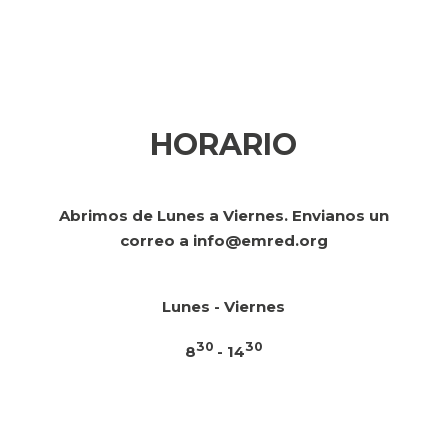
HORARIO
Abrimos de Lunes a Viernes. Envianos un
correo a
info@emred.org
Lunes - Viernes
30
30
8
- 14